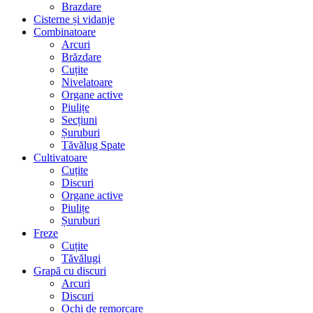
Brazdare
Cisterne și vidanje
Combinatoare
Arcuri
Brăzdare
Cuțite
Nivelatoare
Organe active
Piulițe
Secțiuni
Șuruburi
Tăvălug Spate
Cultivatoare
Cuțite
Discuri
Organe active
Piulițe
Șuruburi
Freze
Cuțite
Tăvălugi
Grapă cu discuri
Arcuri
Discuri
Ochi de remorcare