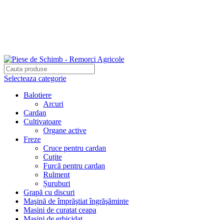
Adresa: Târgu Secuiesc, Str Gării Nr 48/A, Jud. Covasna,
Romania, 525400
Tel.: 0722-220-531
Tel.: 031-814-6100
Selecteaza categorie
Balotiere
Arcuri
Cardan
Cultivatoare
Organe active
Freze
Cruce pentru cardan
Cuțite
Furcă pentru cardan
Rulment
Șuruburi
Grapă cu discuri
Maşină de împrăştiat îngrăşăminte
Masini de curatat ceapa
Mașini de erbicidat