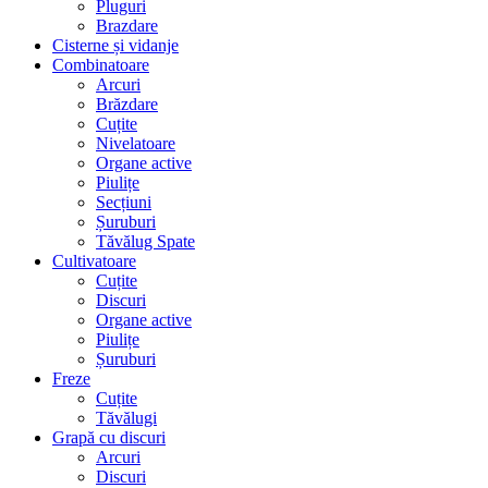
Pluguri
Brazdare
Cisterne și vidanje
Combinatoare
Arcuri
Brăzdare
Cuțite
Nivelatoare
Organe active
Piulițe
Secțiuni
Șuruburi
Tăvălug Spate
Cultivatoare
Cuțite
Discuri
Organe active
Piulițe
Șuruburi
Freze
Cuțite
Tăvălugi
Grapă cu discuri
Arcuri
Discuri