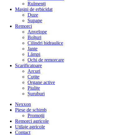
Rulmenți
Mașini de erbicidat
Duze
Supape
Remorci
Anvelope
Bolțuri
Cilindri hidraulice
Jante
Lămpi
Ochi de remorcare
Scarificatoare
Arcuri
Cuțite
Organe active
Piulițe
Șuruburi
Nexxon
Piese de schimb
Promoții
Remorci agricole
Utilaje agricole
Contact