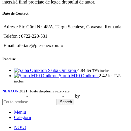
interzisă fiind protejate de legea dreptului de autor.
Date de Contact
Adresa: Str. Gării Nr. 48/A, Târgu Secuiesc, Covasna, Romania
Telefon : 0722-220-531
Email: ofertare@piesenexxon.ro
Produse
Şaibă Omikron
4.84
lei
TVA inclus
Şurub M10 Omikron
2.42
lei
TVA
inclus
NEXXON
2021. Toate drepturile rezervate
Web Design
-
Identitate Vizuală
-
SEO
by
CIDEV Concept.
Search
Meniu
Categorii
NOU!