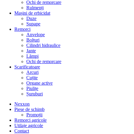
Ochi de remorcare
Rulmenți
Mașini de erbicidat
Duze
Supape
Remorci
Anvelope
Bolțuri
Cilindri hidraulice
Jante
Lămpi
Ochi de remorcare
Scarificatoare
Arcuri
Cuțite
Organe active
Piulițe
Șuruburi
Nexxon
Piese de schimb
Promoții
Remorci agricole
Utilaje agricole
Contact