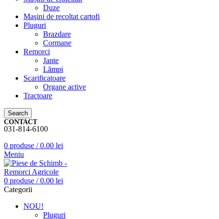
Duze
Maşini de recoltat cartofi
Pluguri
Brazdare
Cormane
Remorci
Jante
Lămpi
Scarificatoare
Organe active
Tractoare
Search
CONTACT
031-814-6100
0
produse
/
0.00
lei
Meniu
0
produse
/
0.00
lei
Categorii
NOU!
Pluguri