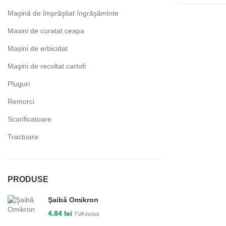
Maşină de împrăştiat îngrăşăminte
Masini de curatat ceapa
Mașini de erbicidat
Maşini de recoltat cartofi
Pluguri
Remorci
Scarificatoare
Tractoare
PRODUSE
Şaibă Omikron
4.84
lei
TVA inclus