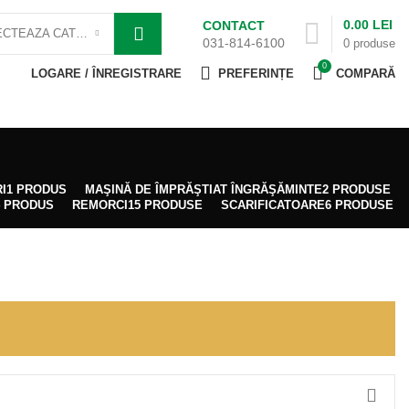
0.00
LEI
CONTACT
SELECTEAZA CATEGORIE
031-814-6100
0
produse
0
LOGARE / ÎNREGISTRARE
PREFERINȚE
COMPARĂ
I
1 PRODUS
MAŞINĂ DE ÎMPRĂŞTIAT ÎNGRĂŞĂMINTE
2 PRODUSE
4 PRODUS
REMORCI
15 PRODUSE
SCARIFICATOARE
6 PRODUSE