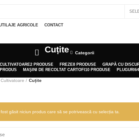
Tel.: 0722-220-531
UTILAJE AGRICOLE
CONTACT
Cuțite
Categorii
CULTIVATOARE
2 PRODUSE
FREZE
8 PRODUSE
GRAPĂ CU DISCUR
 PRODUS
MAŞINI DE RECOLTAT CARTOFI
10 PRODUSE
PLUGURI
6
Cultivatoare
Cuțite
fost găsit niciun produs care să se potrivească cu selecția ta.