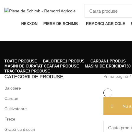
Adresa: Târgu Secuiesc, Str Gării Nr 48/A, Jud. Covasna, Romania, 525400
Categorii
NEXXON
PIESE DE SCHIMB
REMORCI AGRICOLE
TOATE
PRODUSE
BALOTIERE
1 PRODUS
CARDAN
1 PRODUS
MASINI DE CURATAT CEAPA
4 PRODUSE
MAȘINI DE ERBICIDAT
30
TRACTOARE
3 PRODUSE
Prima pagină
CATEGORII DE PRODUSE
Balotiere
Cardan
Nu a 
Cultivatoare
Freze
Grapă cu discuri