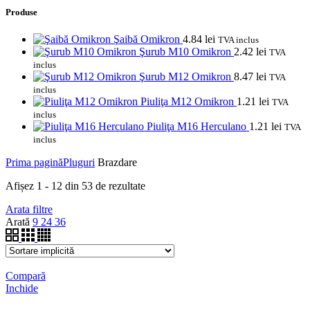
Produse
Şaibă Omikron
4.84
lei
TVA inclus
Şurub M10 Omikron
2.42
lei
TVA
inclus
Şurub M12 Omikron
8.47
lei
TVA
inclus
Piuliţa M12 Omikron
1.21
lei
TVA
inclus
Piuliţa M16 Herculano
1.21
lei
TVA
inclus
Prima pagină
Pluguri
Brazdare
Afișez 1 - 12 din 53 de rezultate
Arata filtre
Arată
9
24
36
Compară
Inchide