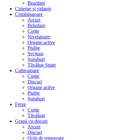
Brazdare
Cisterne și vidanje
Combinatoare
Arcuri
Brăzdare
Cuțite
Nivelatoare
Organe active
Piulițe
Secțiuni
Șuruburi
Tăvălug Spate
Cultivatoare
Cuțite
Discuri
Organe active
Piulițe
Șuruburi
Freze
Cuțite
Tăvălugi
Grapă cu discuri
Arcuri
Discuri
Ochi de remorcare