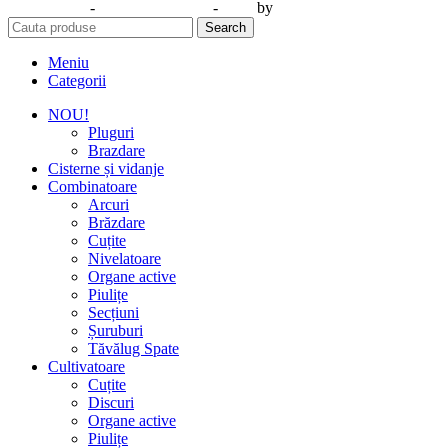
Web Design
-
Identitate Vizuală
-
SEO
by
CIDEV Concept.
Search
Meniu
Categorii
NOU!
Pluguri
Brazdare
Cisterne și vidanje
Combinatoare
Arcuri
Brăzdare
Cuțite
Nivelatoare
Organe active
Piulițe
Secțiuni
Șuruburi
Tăvălug Spate
Cultivatoare
Cuțite
Discuri
Organe active
Piulițe