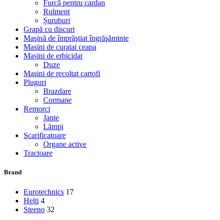
Furcă pentru cardan
Rulment
Șuruburi
Grapă cu discuri
Maşină de împrăştiat îngrăşăminte
Masini de curatat ceapa
Mașini de erbicidat
Duze
Maşini de recoltat cartofi
Pluguri
Brazdare
Cormane
Remorci
Jante
Lămpi
Scarificatoare
Organe active
Tractoare
Brand
Eurotechnics
17
Helti
4
Steeno
32