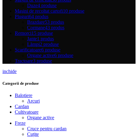
Duze
4 produse
Maşini de recoltat cartofi
10 produse
Pluguri
64 produs
Brazdare
53 produs
Cormane
43 produs
Remorci
15 produse
Jante
1 produs
Lămpi
2 produse
Scarificatoare
6 produse
Organe active
6 produse
Tractoare
3 produse
inchide
Categorii de produse
Balotiere
Arcuri
Cardan
Cultivatoare
Organe active
Freze
Cruce pentru cardan
Cuțite