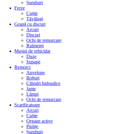
Șuruburi
Freze
Cuțite
Tăvălugi
Grapă cu discuri
Arcuri
Discuri
Ochi de remorcare
Rulmenți
Mașini de erbicidat
Duze
Supape
Remorci
Anvelope
Bolțuri
Cilindri hidraulice
Jante
Lămpi
Ochi de remorcare
Scarificatoare
Arcuri
Cuțite
Organe active
Piulițe
Șuruburi