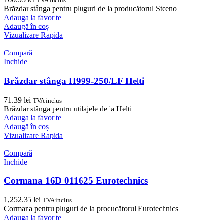
TVA inclus
Brăzdar stânga pentru pluguri de la producătorul Steeno
Adauga la favorite
Adaugă în coș
Vizualizare Rapida
Compară
Inchide
Brăzdar stânga H999-250/LF Helti
71.39
lei
TVA inclus
Brăzdar stânga pentru utilajele de la Helti
Adauga la favorite
Adaugă în coș
Vizualizare Rapida
Compară
Inchide
Cormana 16D 011625 Eurotechnics
1,252.35
lei
TVA inclus
Cormana pentru pluguri de la producătorul Eurotechnics
Adauga la favorite