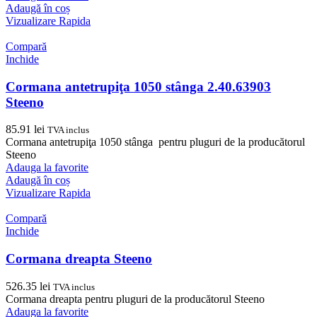
Adaugă în coș
Vizualizare Rapida
Compară
Inchide
Cormana antetrupiţa 1050 stânga 2.40.63903
Steeno
85.91
lei
TVA inclus
Cormana antetrupiţa 1050 stânga pentru pluguri de la producătorul
Steeno
Adauga la favorite
Adaugă în coș
Vizualizare Rapida
Compară
Inchide
Cormana dreapta Steeno
526.35
lei
TVA inclus
Cormana dreapta pentru pluguri de la producătorul Steeno
Adauga la favorite