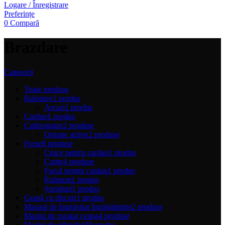
Logare / Înregistrare
Preferințe
0
Compară
Brazdare
Categorii
Toate
produse
Balotiere
1 produs
Arcuri
1 produs
Cardan
1 produs
Cultivatoare
2 produse
Organe active
2 produse
Freze
8 produse
Cruce pentru cardan
1 produs
Cuțite
4 produse
Furcă pentru cardan
1 produs
Rulment
1 produs
Șuruburi
1 produs
Grapă cu discuri
1 produs
Maşină de împrăştiat îngrăşăminte
2 produse
Masini de curatat ceapa
4 produse
Mașini de erbicidat
30 produs