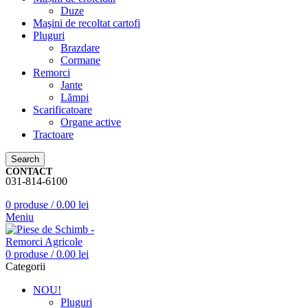
Duze
Maşini de recoltat cartofi
Pluguri
Brazdare
Cormane
Remorci
Jante
Lămpi
Scarificatoare
Organe active
Tractoare
Search
CONTACT
031-814-6100
0
produse
/
0.00
lei
Meniu
0
produse
/
0.00
lei
Categorii
NOU!
Pluguri