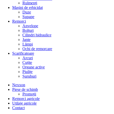
Rulmenți
Mașini de erbicidat
Duze
Supape
Remorci
Anvelope
Bolțuri
Cilindri hidraulice
Jante
Lămpi
Ochi de remorcare
Scarificatoare
Arcuri
Cuțite
Organe active
Piulițe
Șuruburi
Nexxon
Piese de schimb
Promoții
Remorci agricole
Utilaje agricole
Contact