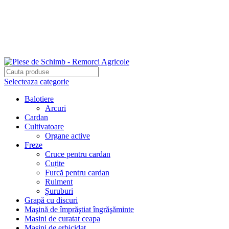
Adresa: Târgu Secuiesc, Str Gării Nr 48/A, Jud. Covasna,
Romania, 525400
Tel.: 0722-220-531
Tel.: 031-814-6100
Selecteaza categorie
Balotiere
Arcuri
Cardan
Cultivatoare
Organe active
Freze
Cruce pentru cardan
Cuțite
Furcă pentru cardan
Rulment
Șuruburi
Grapă cu discuri
Maşină de împrăştiat îngrăşăminte
Masini de curatat ceapa
Mașini de erbicidat