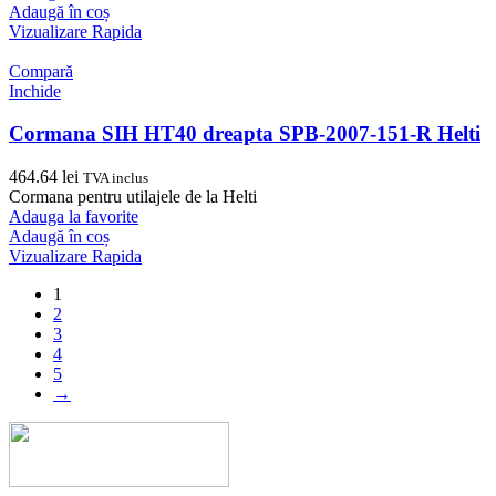
Adaugă în coș
Vizualizare Rapida
Compară
Inchide
Cormana SIH HT40 dreapta SPB-2007-151-R Helti
464.64
lei
TVA inclus
Cormana pentru utilajele de la Helti
Adauga la favorite
Adaugă în coș
Vizualizare Rapida
1
2
3
4
5
→