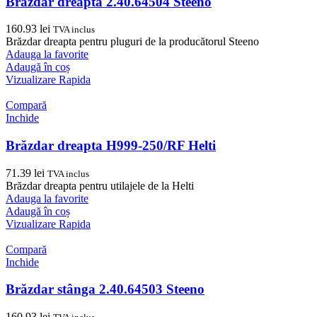
Brăzdar dreapta 2.40.64504 Steeno
160.93
lei
TVA inclus
Brăzdar dreapta pentru pluguri de la producătorul Steeno
Adauga la favorite
Adaugă în coș
Vizualizare Rapida
Compară
Inchide
Brăzdar dreapta H999-250/RF Helti
71.39
lei
TVA inclus
Brăzdar dreapta pentru utilajele de la Helti
Adauga la favorite
Adaugă în coș
Vizualizare Rapida
Compară
Inchide
Brăzdar stânga 2.40.64503 Steeno
160.93
lei