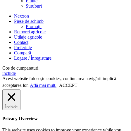
Piulițe
Șuruburi
Nexxon
Piese de schimb
Promoții
Remorci agricole
Utilaje agricole
Contact
Preferințe
Compară
Logare / Înregistrare
Cos de cumparaturi
inchide
Acest website folosește cookies, continuarea navigării implică
acceptarea lor.
Află mai mult.
ACCEPT
Închide
Privacy Overview
This website uses cookies to improve your experience while you