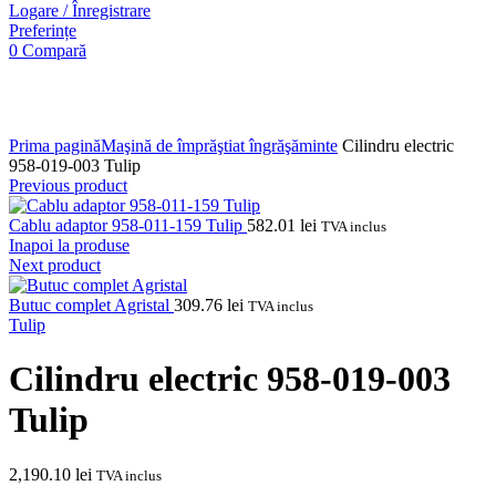
Logare / Înregistrare
Preferințe
0
Compară
Click pentru a mări imaginea
Prima pagină
Maşină de împrăştiat îngrăşăminte
Cilindru electric
958-019-003 Tulip
Previous product
Cablu adaptor 958-011-159 Tulip
582.01
lei
TVA inclus
Inapoi la produse
Next product
Butuc complet Agristal
309.76
lei
TVA inclus
Tulip
Cilindru electric 958-019-003
Tulip
2,190.10
lei
TVA inclus