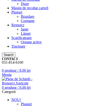
Duze
Maşini de recoltat cartofi
Pluguri
Brazdare
Cormane
Remorci
Jante
Lămpi
Scarificatoare
Organe active
Tractoare
Search
CONTACT
031-814-6100
0
produse
/
0.00
lei
Meniu
0
produse
/
0.00
lei
Categorii
NOU!
Pluguri