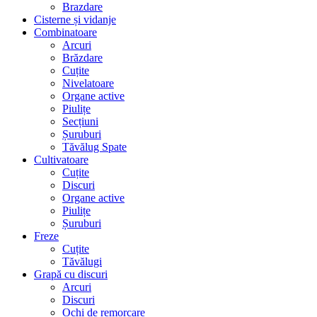
Brazdare
Cisterne și vidanje
Combinatoare
Arcuri
Brăzdare
Cuțite
Nivelatoare
Organe active
Piulițe
Secțiuni
Șuruburi
Tăvălug Spate
Cultivatoare
Cuțite
Discuri
Organe active
Piulițe
Șuruburi
Freze
Cuțite
Tăvălugi
Grapă cu discuri
Arcuri
Discuri
Ochi de remorcare