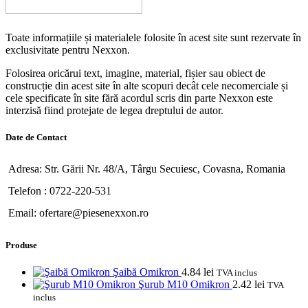
Toate informațiile și materialele folosite în acest site sunt rezervate în
exclusivitate pentru Nexxon.
Folosirea oricărui text, imagine, material, fișier sau obiect de
construcție din acest site în alte scopuri decât cele necomerciale și
cele specificate în site fără acordul scris din parte Nexxon este
interzisă fiind protejate de legea dreptului de autor.
Date de Contact
Adresa: Str. Gării Nr. 48/A, Târgu Secuiesc, Covasna, Romania
Telefon : 0722-220-531
Email: ofertare@piesenexxon.ro
Produse
Şaibă Omikron
4.84
lei
TVA inclus
Şurub M10 Omikron
2.42
lei
TVA
inclus