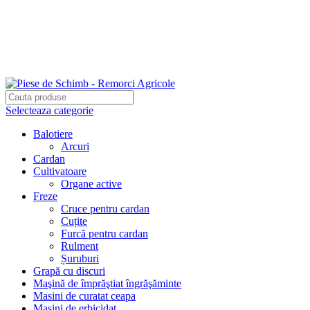
Adresa: Târgu Secuiesc, Str Gării Nr 48/A, Jud. Covasna,
Romania, 525400
Tel.: 0722-220-531
Tel.: 031-814-6100
Selecteaza categorie
Balotiere
Arcuri
Cardan
Cultivatoare
Organe active
Freze
Cruce pentru cardan
Cuțite
Furcă pentru cardan
Rulment
Șuruburi
Grapă cu discuri
Maşină de împrăştiat îngrăşăminte
Masini de curatat ceapa
Mașini de erbicidat