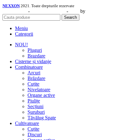
NEXXON
2021. Toate drepturile rezervate
Web Design
-
Identitate Vizuală
-
SEO
by
CIDEV Concept.
Search
Meniu
Categorii
NOU!
Pluguri
Brazdare
Cisterne și vidanje
Combinatoare
Arcuri
Brăzdare
Cuțite
Nivelatoare
Organe active
Piulițe
Secțiuni
Șuruburi
Tăvălug Spate
Cultivatoare
Cuțite
Discuri