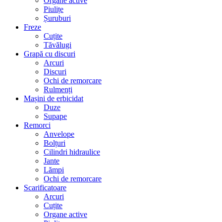
Organe active
Piulițe
Șuruburi
Freze
Cuțite
Tăvălugi
Grapă cu discuri
Arcuri
Discuri
Ochi de remorcare
Rulmenți
Mașini de erbicidat
Duze
Supape
Remorci
Anvelope
Bolțuri
Cilindri hidraulice
Jante
Lămpi
Ochi de remorcare
Scarificatoare
Arcuri
Cuțite
Organe active