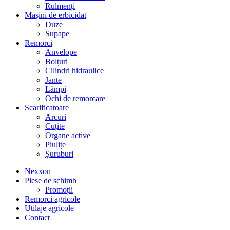
Rulmenți
Mașini de erbicidat
Duze
Supape
Remorci
Anvelope
Bolțuri
Cilindri hidraulice
Jante
Lămpi
Ochi de remorcare
Scarificatoare
Arcuri
Cuțite
Organe active
Piulițe
Șuruburi
Nexxon
Piese de schimb
Promoții
Remorci agricole
Utilaje agricole
Contact