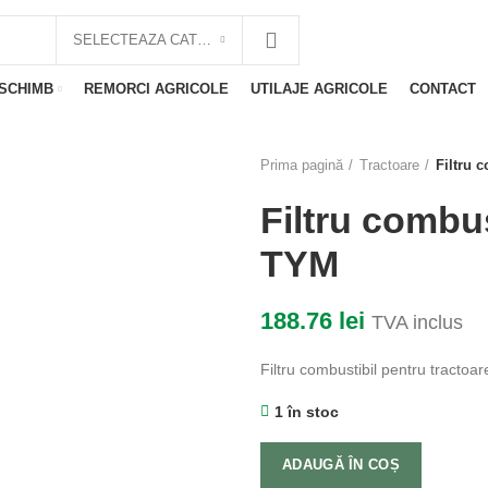
Tel.: 0722-220-531
SELECTEAZA CATEGORIE
 SCHIMB
REMORCI AGRICOLE
UTILAJE AGRICOLE
CONTACT
Prima pagină
Tractoare
Filtru 
Filtru combu
TYM
188.76
lei
TVA inclus
Filtru combustibil pentru tractoa
1 în stoc
ADAUGĂ ÎN COȘ