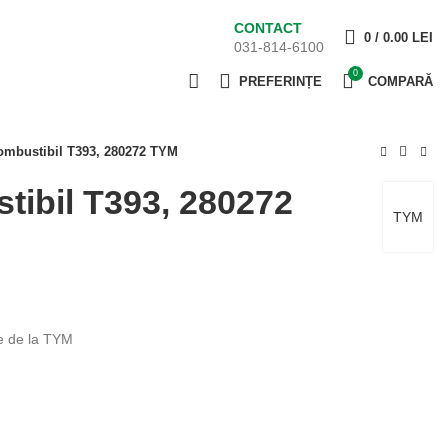
CONTACT
0
/
0.00
LEI
031-814-6100
0
PREFERINȚE
COMPARĂ
combustibil T393, 280272 TYM
stibil T393, 280272
TYM
re de la TYM