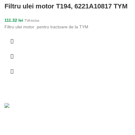
Filtru ulei motor T194, 6221A10817 TYM
111.32
lei
TVA inclus
Filtru ulei motor pentru tractoare de la TYM
Toate informațiile și materialele folosite în acest site sunt
rezervate în exclusivitate pentru Nexxon.
Folosirea oricărui text, imagine, material, fișier sau obiect de