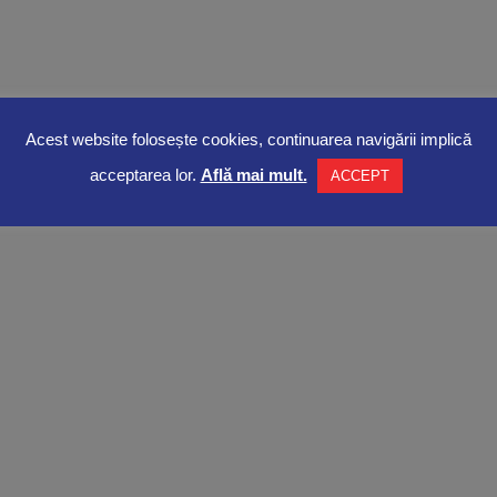
Acest website folosește cookies, continuarea navigării implică
acceptarea lor.
Află mai mult.
ACCEPT