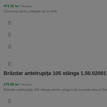
474.32
lei
TVA inclus
Cormana pentru utilajele de la Helti
Brăzdar antetrupiţa 105 stânga 1.50.0200
275.88
lei
TVA inclus
Brăzdar antetrupiţa 105 stânga pentru pluguri de la producătorul St