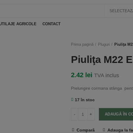
Tel.: 0722-220-531
UTILAJE AGRICOLE
CONTACT
Prima pagină
Pluguri
Piuliţa M
Piuliţa M22 
2.42
lei
TVA inclus
Prelungire cormana stânga pentr
17 în stoc
ADAUGĂ ÎN C
Compară
Adauga la fa