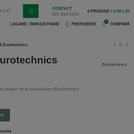
CONTACT
SELECTEAZA CATEGORIE
0.00
LEI
0
PRODUSE
/
031-814-6100
0
LOGARE / ÎNREGISTRARE
PREFERINȚE
COMPARĂ
22 Eurotechnics
Eurotechnics
Eurotechnics
u pluguri de la producătorul Eurotechnics
OȘ
vorite